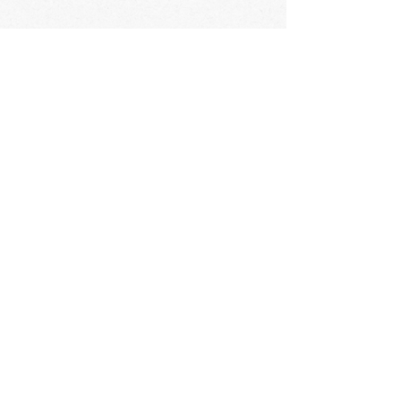
会社概要
​〒060-0061 札幌市中央区南1条西3丁目2
TEL：011-231-1131
FAX：011-231-2449
URL:https://www.daimarufujii-central.com
​店舗情報
採用情報
個人情報について
ホームページ公開に関するポリシー
ソーシャルメディアポリシー
コミュニティガイドライン
​​カスタマーハラスメントポリシー
大丸藤井セントラルの歴史
​お問い合わせ
Languages
English