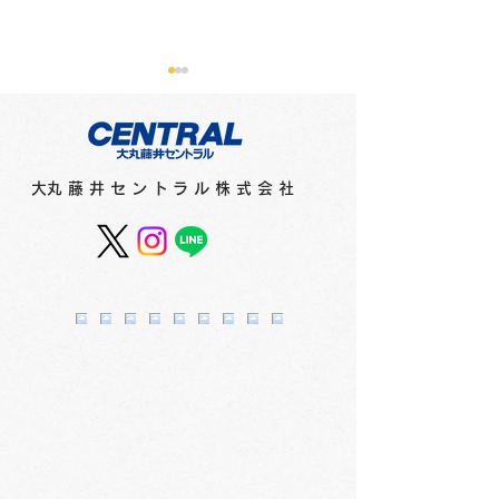
​大丸藤井セントラル株式会社
三菱鉛筆フェア 
マシュマロ美「今日もど
こかで絵を描いていて」
3F