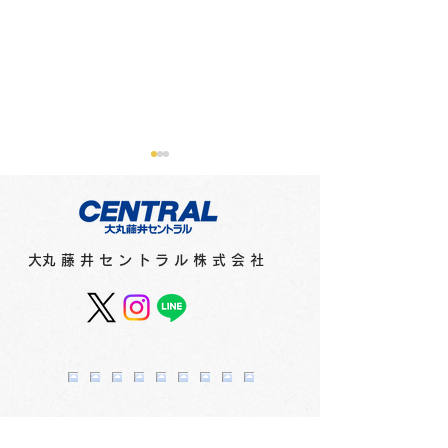
​大丸藤井セントラル株式会社
プラチナ万年筆フェア
サマー＆クー
2F
1F