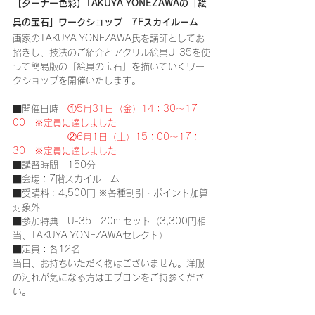
【ターナー色彩】TAKUYA YONEZAWAの「絵
具の宝石」ワークショップ　7Fスカイルーム
画家のTAKUYA YONEZAWA氏
を講師としてお
招きし、
技法のご紹介とアクリル絵具U-35を使
って簡易版の「絵具の宝石」を描いていくワー
クショップを開催いたします。
■開催日時：
①5月31日（金）14：30～17：
00　
※定員に達しました
②6月1日（土）15：00～17：
30　※定員に達しました
■講習時間：150分
■会場：7階スカイルーム
■受講料：4,500円 ※各種割引・ポイント加算
対象外
■参加特典：
U-35　20mlセット（3,300円相
当、TAKUYA YONEZAWAセレクト）
■定員：各12名
当日、お持ちいただく物はございません。洋服
の汚れが気になる方はエプロンをご持参くださ
い。