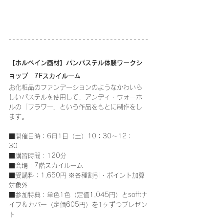
【ホルベイン画材】パンパステル体験ワークシ
ョップ　7Fスカイルーム
お化粧品のファンデーションのようなかわいら
しいパステルを使用して、アンディ・ウォーホ
ルの「フラワー」という作品をもとに制作をし
ます。
■開催日時：6月1日（土）10：30～12：
30　
■講習時間：120分
■会場：7階スカイルーム
■受講料：1,650円 ※各種割引・ポイント加算
対象外
■参加特典：単色1色（定価1,045円）とsofftナ
イフ＆カバー（定価605円）を1ヶずつプレゼン
ト