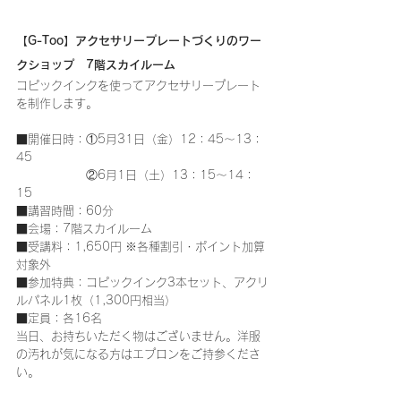
【G-Too】アクセサリープレートづくりのワー
クショップ　7階スカイルーム
コピックインクを使ってアクセサリープレート
を制作します。
■開催日時：①5月31日（金）12：45～13：
45
　　　　　　②6月1日（土）13：15～14：
15　
■講習時間：60分
■会場：7階スカイルーム
■受講料：1,650円 ※各種割引・ポイント加算
対象外
■参加特典：
コピックインク3本セット、アクリ
ルパネル1枚（1,300円相当）
■定員：各16名
当日、お持ちいただく物はございません。洋服
の汚れが気になる方はエプロンをご持参くださ
い。