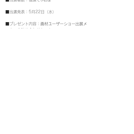
■当選発表：5月22日（水）
■プレゼント内容：
画材ユーザーショー出展メ
ーカーの詰め合わせセット
※プレゼントの一部です。
■お渡し方法
セントラルから届いたダイレクトメッセージを
見せていただき、ユーザーショー会場（7階スカ
イホール）でお渡しします。
■注意事項
・当選発表は当選者への Instagram ･Xからのダ
イレクトメッセージをもってかえさせていただ
きます。
・当選者は当選者本人のみに帰属し、他人への