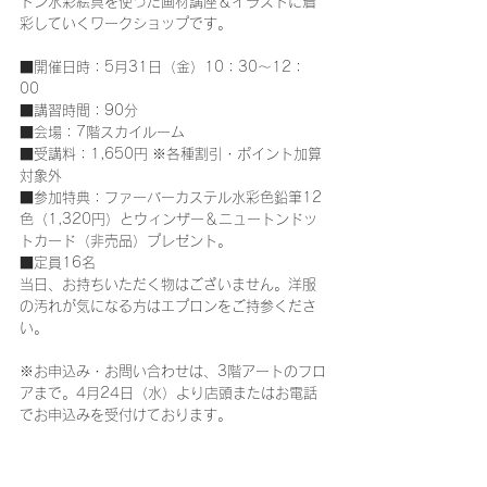
トン水彩絵具を使った画材講座＆イラストに着
彩していくワークショップです。
■開催日時：5月31日（金）10：30～12：
00　
■講習時間：90分
■会場：7階スカイルーム
■受講料：1,650円 ※各種割引・ポイント加算
対象外
■参加特典：ファーバーカステル水彩色鉛筆12
色（1,320円）とウィンザー＆ニュートンドッ
トカード（非売品）プレゼント。
■定員16名
当日、お持ちいただく物はございません。洋服
の汚れが気になる方はエプロンをご持参くださ
い。
※お申込み・お問い合わせは、3階アートのフロ
アまで。4月24日（水）より店頭またはお電話
でお申込みを受付けております。