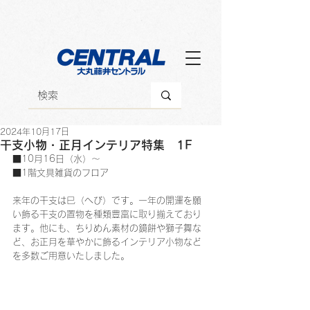
2024年10月17日
干支小物・正月インテリア特集 1F
■10月16日（水）～
■1階文具雑貨のフロア
来年の干支は
巳
（へび）です。一年の開運を願
い飾る干支の置物を種類豊富に取り揃えており
ます。他にも、ちりめん素材の鏡餅や獅子舞な
ど、お正月を華やかに飾るインテリア小物など
を多数ご用意いたしました。