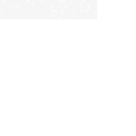
会社概要
​〒060-0061 札幌市中央区南1条西3丁目2
TEL：011-231-1131
FAX：011-231-2449
URL:https://www.daimarufujii-central.com
​店舗情報
採用情報
個人情報について
ホームページ公開に関するポリシー
ソーシャルメディアポリシー
コミュニティガイドライン
​​カスタマーハラスメントポリシー
大丸藤井セントラルの歴史
​お問い合わせ
Languages