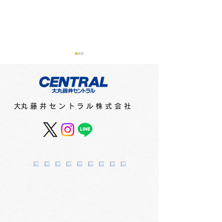
​大丸藤井セントラル株式会社
プラチナ万年筆フェア
サマー＆クー
2F
1F