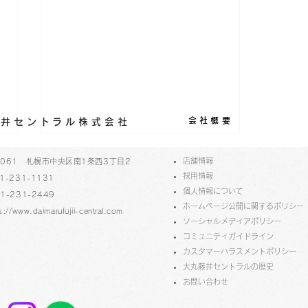
会社概要
丸藤井セントラル株式会社
​店舗情報
-0061 札幌市中央区南1条西3丁目2
採用情報
1-231-1131
個人情報について
1-231-2449
ホームページ公開に関するポリシー
s://www.daimarufujii-central.com
ソーシャルメディアポリシー
コミュニティガイドライン
​​カスタマーハラスメントポリシー
プラチナ万年筆フェア 2F
大丸藤井セントラルの歴史
​お問い合わせ