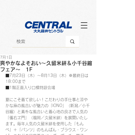
7月1日
爽やかなよそおい～久留米絣＆小千谷縮
フェア～ 1F
■7月23日（木）～8月13日（木）※最終日は
18:00まで
■1階正面入り口横特設会場
夏にこそ着て欲しい！こだわりの手仕事と涼や
かな麻の風合いが魅力の「IONO」（新潟／小千
谷縮）と素朴な風合いと着心地の良さで人気の
「儀右ヱ門」（福岡／久留米絣）を展開いたし
ます。毎年人気の久留米絣を使用した「もん
ぺ」＋「パンツ」のもんぱん・ブラウス・ワン