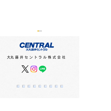
​大丸藤井セントラル株式会社
アウトレットバッグフェ
みんなあつまれ
ア 1F
自由研究ひろば 