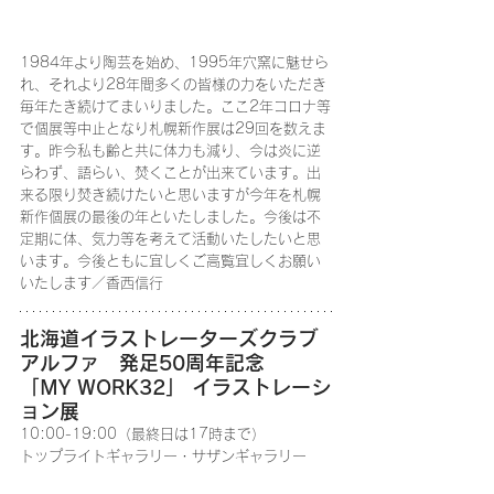
1984年より陶芸を始め、1995年穴窯に魅せら
れ、それより28年間多くの皆様の力をいただき
毎年たき続けてまいりました。ここ2年コロナ等
で個展等中止となり札幌新作展は29回を数えま
す。昨今私も齢と共に体力も減り、今は炎に逆
らわず、語らい、焚くことが出来ています。出
来る限り焚き続けたいと思いますが今年を札幌
新作個展の最後の年といたしました。今後は不
定期に体、気力等を考えて活動いたしたいと思
います。今後ともに宜しくご高覧宜しくお願い
いたします／香西信行
北海道イラストレーターズクラブ
アルファ　発足50周年記念
「MY WORK32」 イラストレーシ
ョン展
10:00-19:00（最終日は17時まで）
トップライトギャラリー・サザンギャラリー