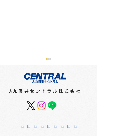
​大丸藤井セントラル株式会社
スカイホール展覧会内
スカイホール展
容 ≪2026年8月4日
容 ≪2026年7
（火）～8月9日（日）≫
（水）～8月2