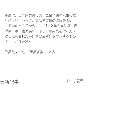
本展は、近代詩文書の父　故金子鷗亭先生の提
唱により、ふるさと北海道書壇の発展を希い、
北海道創玄会員から、ここ1～3年の間に創玄書
道展・毎日書道展に出品し、最高賞を得た方々
から選考された書作家の最新作を展示するもの
です／北海道創玄
作品数：20点／出品者数：12名
すべて表示
最新記事