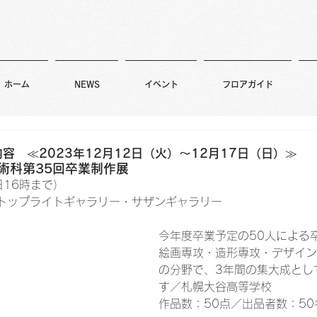
ホーム
NEWS
イベント
フロアガイド
容 ≪2023年12月12日（火）～12月17日（日）≫
術科第35回卒業制作展
終日16時まで）
トップライトギャラリー・サザンギャラリー
今年度卒業予定の50人による
絵画専攻・造形専攻・デザイン
の分野で、3年間の集大成とし
す／札幌大谷高等学校
作品数：50点／出品者数：50