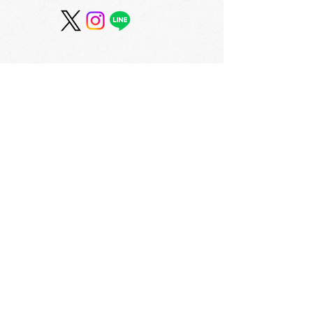
スカイホール展覧会内
スカイホール展
容 ≪2026年8月4日
容 ≪2026年7
（火）～8月9日（日）≫
（水）～8月2
会社概要
​〒060-0061 札幌市中央区南1条西3丁目2
TEL：011-231-1131
FAX：011-231-2449
URL:https://www.daimarufujii-central.com
​店舗情報