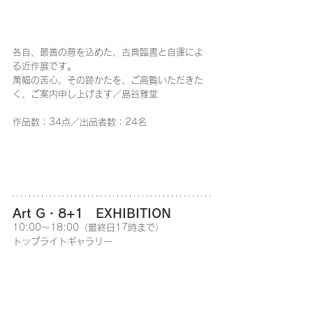
各自、最善の意を込めた、古典臨書と自運によ
る近作展です。
萬幅の苦心、その跡かたを、ご高覧いただきた
く、ご案内申し上げます／島谷雅堂
作品数：34点／出品者数：24名
Art G・8+1　EXHIBITION
10:00～18:00（最終日17時まで）
トップライトギャラリー