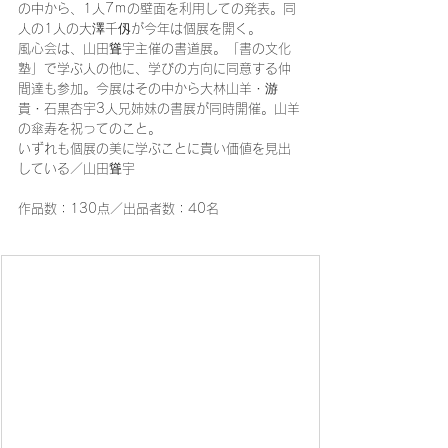
の中から、1人7ｍの壁面を利用しての発表。同
人の1人の大澤千仭が今年は個展を開く。
風心会は、山田聳宇主催の書道展。「書の文化
塾」で学ぶ人の他に、学びの方向に同意する仲
間達も参加。今展はその中から大林山羊・游
貴・石黒杏宇3人兄姉妹の書展が同時開催。山羊
の傘寿を祝ってのこと。
いずれも個展の美に学ぶことに貴い価値を見出
している／山田聳宇
作品数：130点／出品者数：40名