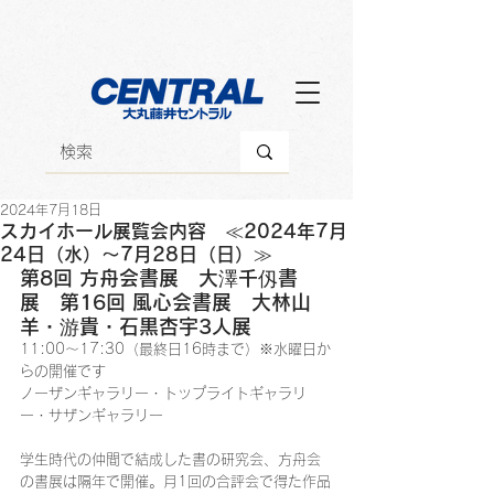
2024年7月18日
スカイホール展覧会内容 ≪2024年7月
24日（水）～7月28日（日）≫
第8回 方舟会書展　大澤千仭書
展　第16回 風心会書展　大林山
羊・游貴・石黒杏宇3人展
11:00～17:30（最終日16時まで）※水曜日か
らの開催です
ノーザンギャラリー・トップライトギャラリ
ー・サザンギャラリー
学生時代の仲間で結成した書の研究会、方舟会
の書展は隔年で開催。月1回の合評会で得た作品