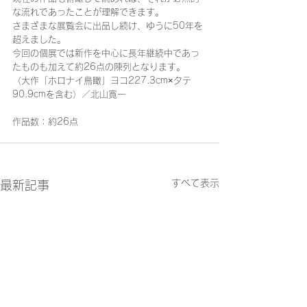
な流れであったことが理解できます。
さまざまな展覧会に出品し続け、ゆうに50年を
超えました。
今回の個展では新作を中心に長年継続中であっ
たものも加えて約26点の陳列となります。
（大作「ホロナイ鳥瞰」ヨコ227.3cm×タテ
90.9cmを含む）／北山寛一
作品数：約26点
すべて表示
最新記事