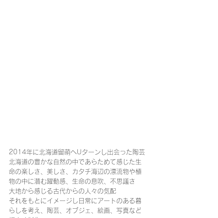
2014年に北海道留萌へUターンし出会った陶芸
北海道の豊かな自然の中であらためて感じた生
命の楽しさ、美しさ、カタチ海辺の漂流物や植
物の中に潜む躍動感、生命の息吹、不思議さ
大地から感じる古代からの人々の気配
それをもとにイメージし日常にアートのある暮
らしを考え、陶芸、オブジェ、絵画、写真など