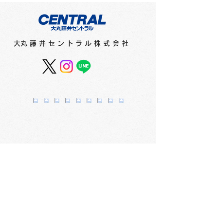
​大丸藤井セントラル株式会社
スカイホール展覧会内
スカイホール展
容 ≪2026年8月4日
容 ≪2026年7
（火）～8月9日（日）≫
（水）～8月2
会社概要