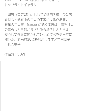
トップライトギャラリー
一期展（東京都）において複数回入選・受賞歴
を持つ札幌在中の二人の画家による作品展。
昨年の二人展　Gardenに続く本展は、庭を「人
の暮らしと自然がまざりあう場所」ととらえ、
安心して外界に開かれていく心待ちをテーマに
描いた油彩画約30点を展示します／吉田麻子　
小杉久美子
作品数：30点