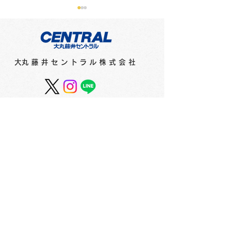
​大丸藤井セントラル株式会社
スカイホール展覧会内
スカイホール展
容 ≪2026年8月4日
容 ≪2026年7
（火）～8月9日（日）≫
（水）～8月2