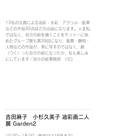
13名の会員による油彩・水彩・アクリル・鉛筆
などの作品30点ほどの出品になります。人まね
ではなく、自分の絵を描くことをモットーに始
めたグループ展も第39回になり、風景・静物・
人物などの作品が、単に写すのではなく、創
（つく）った自分の絵になったか、私も楽しみ
にしています／自分の絵事務局　川口
吉田麻子　小杉久美子 油彩画二人
展 Garden2
10:00～18:00（最終日は16時まで）