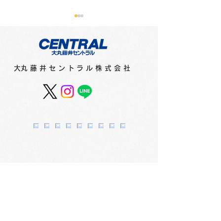
​大丸藤井セントラル株式会社
スカイホール展覧会内
スカイホール展
容 ≪2026年8月4日
容 ≪2026年7
（火）～8月9日（日）≫
（水）～8月2