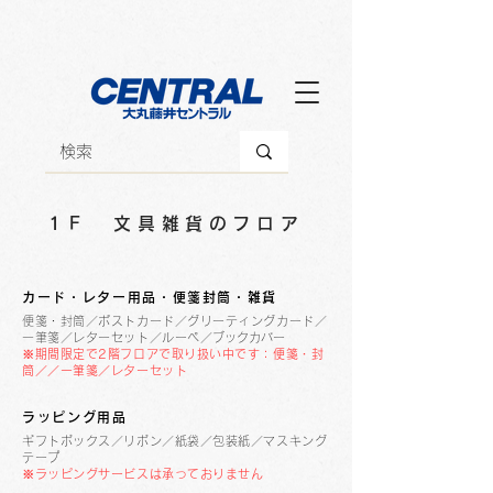
1Ｆ 文具雑貨のフロア
カード・レター用品・便箋封筒・雑貨
便箋・封筒／ポストカード／グリーティングカード／
一筆箋／レターセット／ルーペ
​／ブックカバー
※期間限定で2階フロアで取り扱い中です：便箋・封
筒／／一筆箋／レターセット
ラッピング用品
ギフトボックス／リボン／紙袋／包装紙／マスキング
テープ
​※ラッピングサービスは承っておりません