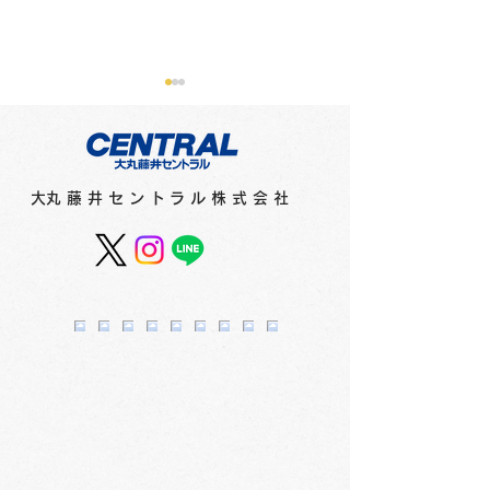
​大丸藤井セントラル株式会社
のし紙の選び方
ラッピングのマナーにつ
いて