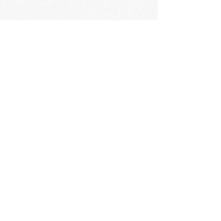
会社概要
​〒060-0061 札幌市中央区南1条西3丁目2
TEL：011-231-1131
FAX：011-231-2449
URL:https://www.daimarufujii-central.com
​店舗情報
採用情報
個人情報について
ホームページ公開に関するポリシー
ソーシャルメディアポリシー
コミュニティガイドライン
​​カスタマーハラスメントポリシー
大丸藤井セントラルの歴史
​お問い合わせ
Languages
English