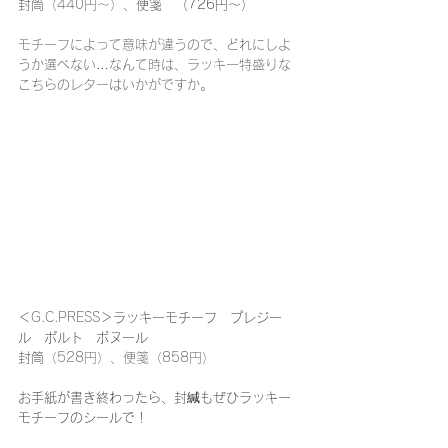
封筒
（440円～）、
便箋　（726円～）
モチーフによって意味が違うので、どれにしよ
うか選べない…なんて時は、ラッキー特盛りな
こちらのレターはいかがですか。
＜
G.C.PRESS
＞ラッキーモチーフ　プレジー
ル　ポルト　ボヌール　
封筒
（528円）、便箋（858円）
お手紙が書き終わったら、封緘もぜひラッキー
モチーフのシールで！