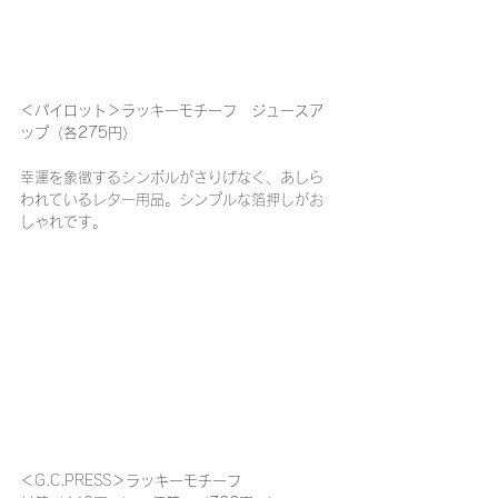
＜パイロット＞ラッキーモチーフ　ジュースア
ップ（各275円）
幸運を象徴するシンボルがさりげなく、あしら
われているレター用品。シンプルな箔押しがお
しゃれです。
＜
G.C.PRESS
＞ラッキーモチーフ　