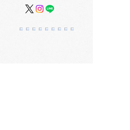
プラチナ万年筆フェア
サマー＆クー
2F
1F
会社概要
​〒060-0061 札幌市中央区南1条西3丁目2
TEL：011-231-1131
FAX：011-231-2449
URL:https://www.daimarufujii-central.com
​店舗情報