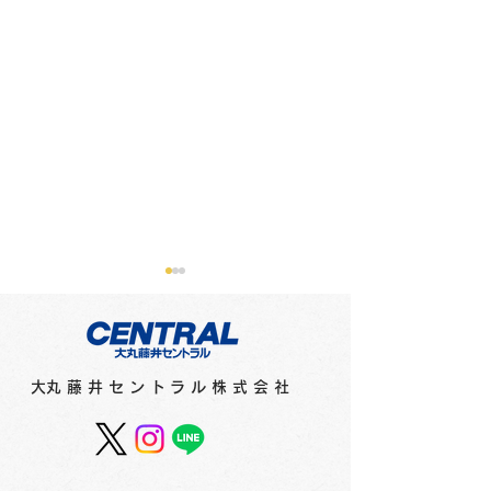
​大丸藤井セントラル株式会社
プラチナ万年筆フェア
サマー＆クー