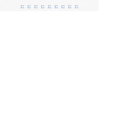
2F
1F
会社概要
​〒060-0061 札幌市中央区南1条西3丁目2
TEL：011-231-1131
FAX：011-231-2449
URL:https://www.daimarufujii-central.com
​店舗情報
採用情報
個人情報について
ホームページ公開に関するポリシー
ソーシャルメディアポリシー