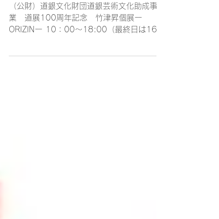
スカイホール展覧会内容 ≪2026
年8月4日（火）～8月9日（日）≫
（公財）道銀文化財団道銀芸術文化助成事
業 道展100周年記念 竹津昇個展ー
ORIZINー 10：00～18:00（最終日は16時
まで） ノーザンギャラリー 私は生まれ育っ
た農家の納屋を題材に絵を制作しています。
その納屋も代がかわり、とりこわされてしま
いました。現在はルーツである東北地方を中
心に取材しています。今回は取材のスケッチ
15点程と、それをもとに制作した作品6点
（F100～F130）を展示します／竹津昇 作
品数：22点 （公財）道銀文化財団道銀芸術
文化助成事業 道展100周年記念 田仲茂
基個展 10：00～18:00（最終日は16時ま
で） トップライトギャラリー 所属している
道展が今年（2026年）で100周年を迎えま
す。 私もこの節目の年に道展出品作品を中