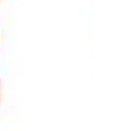
心に個展を開催する事と致しました。作品
は、自然・動物・人間、それぞれの関わり、
尊さ、祈り、警告などをテーマとしてきまし
た。 作品に込められた心象的な部分を鑑賞
者それぞれの解釈で感じて頂きたいと思って
おります。 100～130号の大作、約8点を
中心に風景を含む小作品も展示予定／田仲茂
基 作